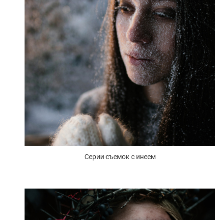
Серии съемок с инеем